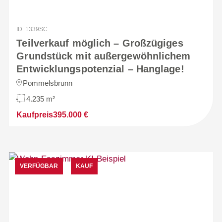
ID: 1339SC
Teilverkauf möglich – Großzügiges
Grundstück mit außergewöhnlichem
Entwicklungspotenzial – Hanglage!
Pommelsbrunn
4.235 m²
Kaufpreis
395.000 €
VERFÜGBAR
KAUF