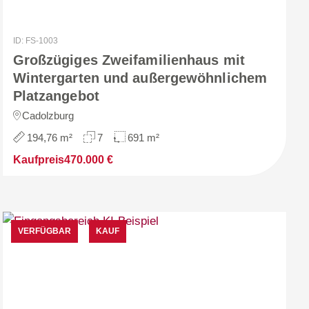
ID: FS-1003
Großzügiges Zweifamilienhaus mit
Wintergarten und außergewöhnlichem
Platzangebot
Cadolzburg
194,76 m²
7
691 m²
Kaufpreis
470.000 €
VERFÜGBAR
KAUF