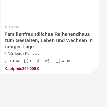
ID: 1195SC
Familienfreundliches Reihenendhaus
zum Gestalten, Leben und Wachsen in
ruhiger Lage
Nürnberg / Kornburg
120 m²
3
5
1
243 m²
Kaufpreis
369.000 €