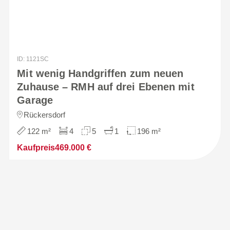
ID: 1121SC
Mit wenig Handgriffen zum neuen
Zuhause – RMH auf drei Ebenen mit
Garage
Rückersdorf
122 m²
4
5
1
196 m²
Kaufpreis
469.000 €