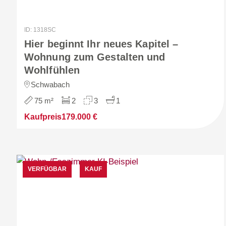
ID: 1318SC
Hier beginnt Ihr neues Kapitel –
Wohnung zum Gestalten und
Wohlfühlen
Schwabach
75 m²
2
3
1
Kaufpreis
179.000 €
VERFÜGBAR
KAUF