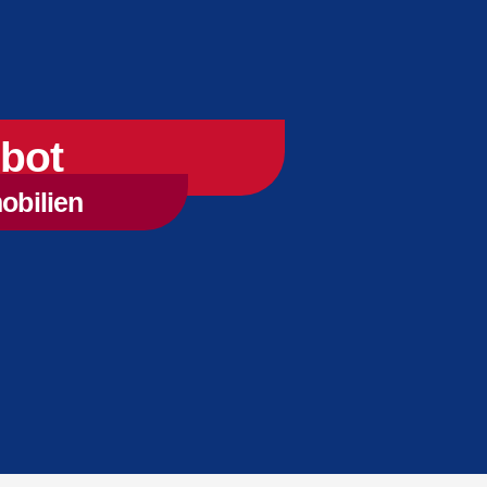
bot
obilien