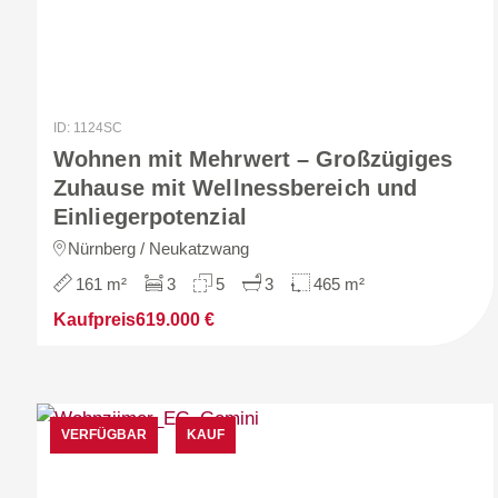
ID: 1124SC
Wohnen mit Mehrwert – Großzügiges
Zuhause mit Wellnessbereich und
Einliegerpotenzial
Nürnberg / Neukatzwang
161 m²
3
5
3
465 m²
Kaufpreis
619.000 €
VERFÜGBAR
KAUF