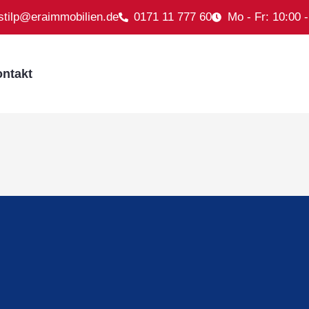
.stilp@eraimmobilien.de
0171 11 777 60
Mo - Fr: 10:00 
ntakt