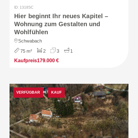
ID: 1318SC
Hier beginnt Ihr neues Kapitel –
Wohnung zum Gestalten und
Wohlfühlen
Schwabach
75 m²
2
3
1
Kaufpreis
179.000 €
VERFÜGBAR
KAUF