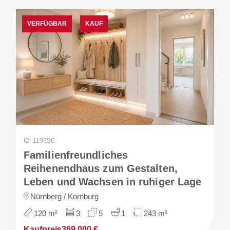
VERFÜGBAR
KAUF
ID: 1195SC
Familienfreundliches
Reihenendhaus zum Gestalten,
Leben und Wachsen in ruhiger Lage
Nürnberg / Kornburg
120 m²
3
5
1
243 m²
Kaufpreis
369.000 €