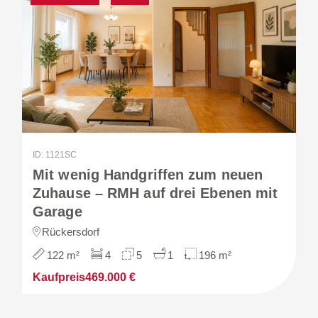
ID: 1121SC
Mit wenig Handgriffen zum neuen
Zuhause – RMH auf drei Ebenen mit
Garage
Rückersdorf
122 m²
4
5
1
196 m²
Kaufpreis
469.000 €