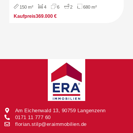
150 m²
4
6
2
680 m²
Kaufpreis
369.000 €
Am Eichenwald 13, 90759 Langenzenn
0171 11 777 60
florian.stilp@eraimmobilien.de