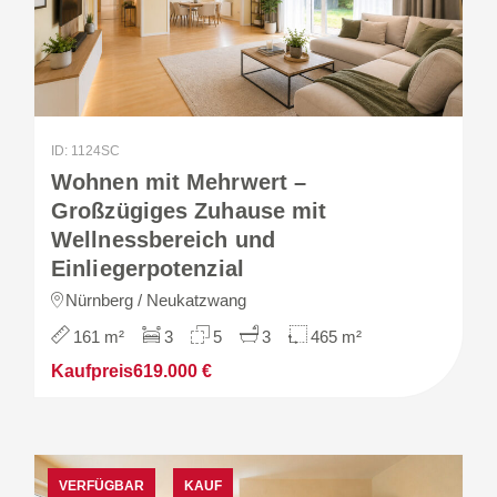
ID: 1124SC
Wohnen mit Mehrwert –
Großzügiges Zuhause mit
Wellnessbereich und
Einliegerpotenzial
Nürnberg / Neukatzwang
161 m²
3
5
3
465 m²
Kaufpreis
619.000 €
VERFÜGBAR
KAUF