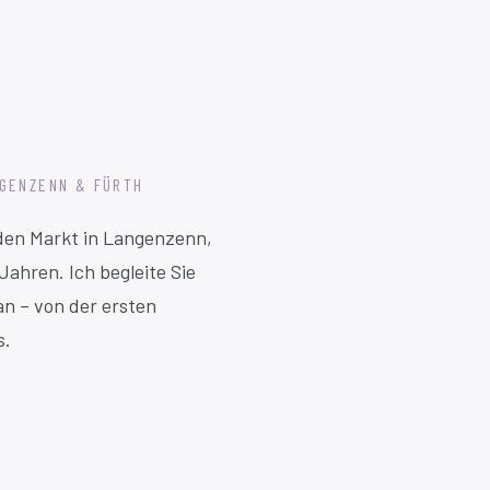
NGENZENN & FÜRTH
 den Markt in Langenzenn,
Jahren. Ich begleite Sie
an – von der ersten
s.