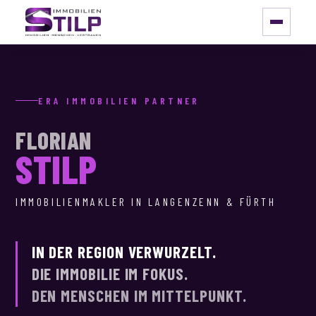
IMMOBILIENANGEBOT
ERA IMMOBILIEN PARTNER
LEISTUNGEN
FLORIAN
BEWERTUNG
STILP
FINANZIERUNG
IMMOBILIENMAKLER IN LANGENZENN & FÜRTH
ÜBER MICH
KONTAKT
IN DER REGION VERWURZELT.
DIE IMMOBILIE IM FOKUS.
DEN MENSCHEN IM MITTELPUNKT.
0171 117 77 60