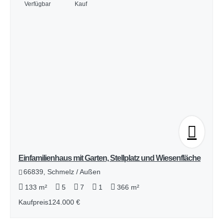
Verfügbar
Kauf
Einfamilienhaus mit Garten, Stellplatz und Wiesenfläche
66839, Schmelz / Außen
133 m²
5
7
1
366 m²
Kaufpreis
124.000 €