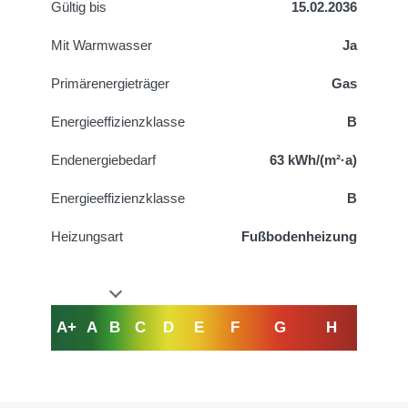
Gültig bis
15.02.2036
Mit Warmwasser
Ja
Primärenergieträger
Gas
Energieeffizienzklasse
B
Endenergiebedarf
63 kWh/(m²·a)
Energieeffizienzklasse
B
Heizungsart
Fußbodenheizung
A+
A
B
C
D
E
F
G
H