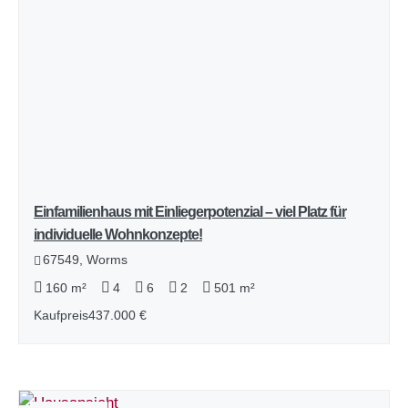
Einfamilienhaus mit Einliegerpotenzial – viel Platz für
individuelle Wohnkonzepte!
67549, Worms
160 m²
4
6
2
501 m²
Kaufpreis
437.000 €