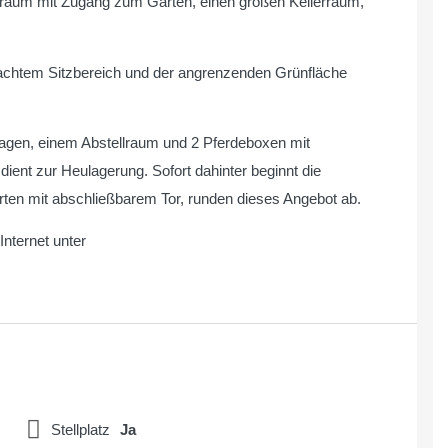
telraum mit Zugang zum Garten, einen großen Kellerraum,
dachtem Sitzbereich und der angrenzenden Grünfläche
agen, einem Abstellraum und 2 Pferdeboxen mit
nt zur Heulagerung. Sofort dahinter beginnt die
en mit abschließbarem Tor, runden dieses Angebot ab.
nternet unter
Stellplatz
Ja