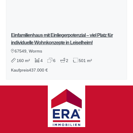
Einfamilienhaus mit Einliegerpotenzial – viel Platz für
individuelle Wohnkonzepte in Leiselheim!
67549, Worms
160 m²
4
6
2
501 m²
Kaufpreis
437.000 €