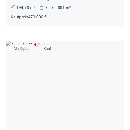
194,76 m²
7
691 m²
Kaufpreis
470.000 €
Verfügbar
Kauf