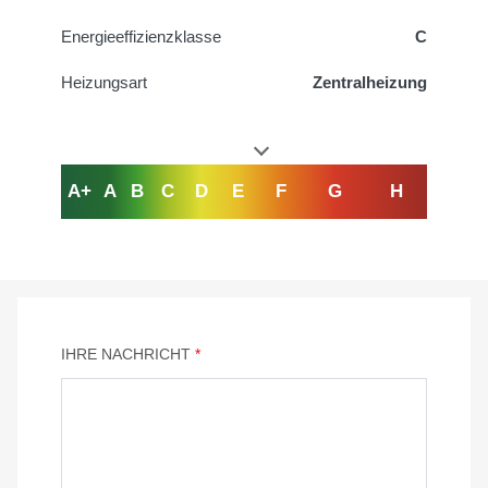
Energieeffizienzklasse
C
Heizungsart
Zentralheizung
A+
A
B
C
D
E
F
G
H
IHRE NACHRICHT
*